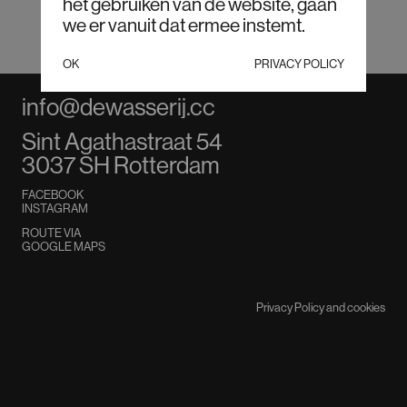
het gebruiken van de website, gaan
we er vanuit dat ermee instemt.
OK
PRIVACY POLICY
info@dewasserij.cc
Sint Agathastraat 54
3037 SH Rotterdam
FACEBOOK
INSTAGRAM
ROUTE VIA
GOOGLE MAPS
FACEBOOK
INSTAGRAM
Privacy Policy and cookies
FASHION HUB
ROTTERDAM