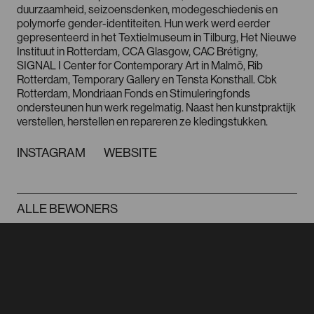
duurzaamheid, seizoensdenken, modegeschiedenis en
polymorfe gender-identiteiten. Hun werk werd eerder
gepresenteerd in het Textielmuseum in Tilburg, Het Nieuwe
Instituut in Rotterdam, CCA Glasgow, CAC Brétigny,
SIGNAL I Center for Contemporary Art in Malmö, Rib
Rotterdam, Temporary Gallery en Tensta Konsthall. Cbk
Rotterdam, Mondriaan Fonds en Stimuleringfonds
ondersteunen hun werk regelmatig. Naast hen kunstpraktijk
verstellen, herstellen en repareren ze kledingstukken.
FACEBOOK
INSTAGRAM
INSTAGRAM
WEBSITE
FASHION HUB
ROTTERDAM
ALLE BEWONERS
info@dewasserij.cc
Sint Agathastraat 54
3037 SH Rotterdam